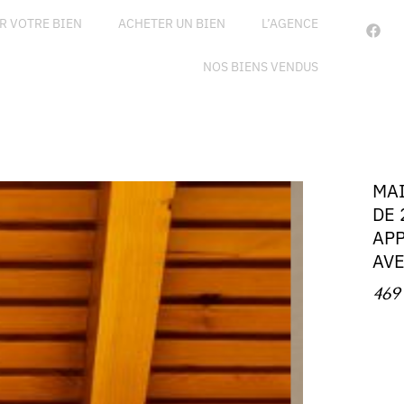
R VOTRE BIEN
ACHETER UN BIEN
L’AGENCE
NOS BIENS VENDUS
MA
DE 
AP
AV
469