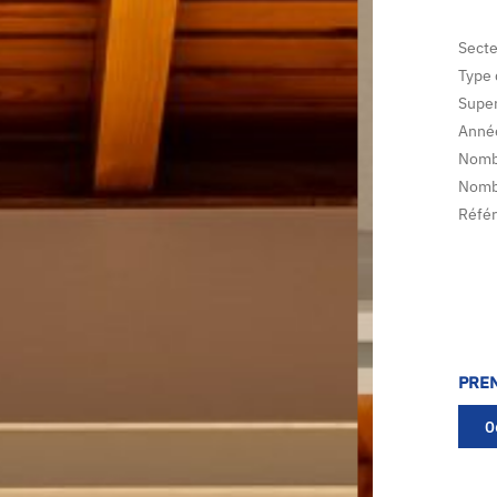
Secte
Type 
Super
Année
Nombr
Nomb
Référ
PRE
0