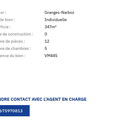
ur :
Granges-Narboz
de bien :
Individuelle
ficie :
347m²
 de construction :
0
e de pièces :
12
re de chambres :
5
ence du bien :
VM445
NDRE CONTACT AVEC L'AGENT EN CHARGE
675970813